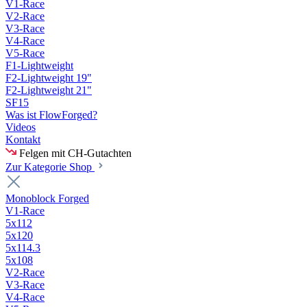
V1-Race
V2-Race
V3-Race
V4-Race
V5-Race
F1-Lightweight
F2-Lightweight 19"
F2-Lightweight 21"
SF15
Was ist FlowForged?
Videos
Kontakt
Felgen
mit CH-Gutachten
Zur Kategorie Shop
Monoblock Forged
V1-Race
5x112
5x120
5x114.3
5x108
V2-Race
V3-Race
V4-Race