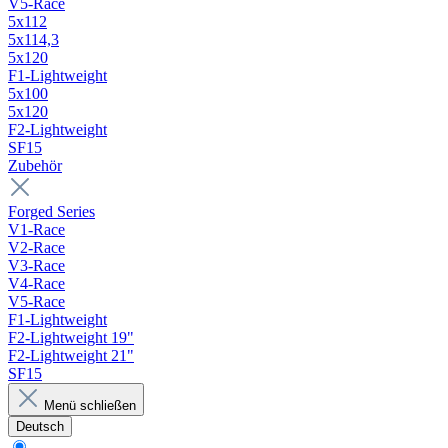
V5-Race
5x112
5x114,3
5x120
F1-Lightweight
5x100
5x120
F2-Lightweight
SF15
Zubehör
Forged Series
V1-Race
V2-Race
V3-Race
V4-Race
V5-Race
F1-Lightweight
F2-Lightweight 19"
F2-Lightweight 21"
SF15
Menü schließen
Deutsch