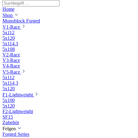
Home
Shop
Monoblock Forged
V1-Race
5x112
5x120
5x114.3
5x108
V2-Race
V3-Race
V4-Race
V5-Race
5x112
5x114,3
5x120
F1-Lightweight
5x100
5x120
F2-Lightweight
SF15
Zubehör
Felgen
Forged Series