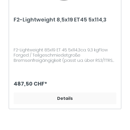
F2-Lightweight 8,5x19 ET45 5x114,3
F2-Lightweight 8.5x19 ET 45 5x114,3ca. 9,3 kgFlow
Forged / Teilgeschmiedetgroße
Bremsenfreigängigkeit (passt u.a. über RS3/TTRS
Bremsanlage ohne Spurplatten)Lochkreis
5x114,3Mittenzentrierung 67.1Traglast 645 kgCH-
Gutachten
487,50 CHF*
Details