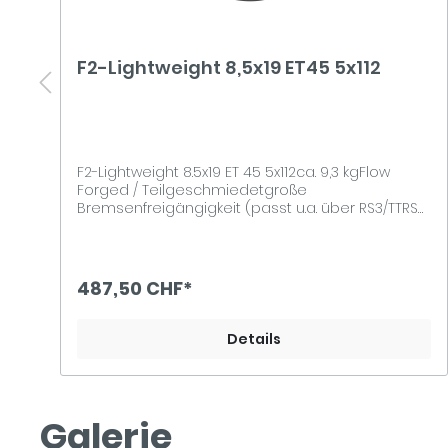
F2-Lightweight 8,5x19 ET45 5x112
F2-Lightweight 8.5x19 ET 45 5x112ca. 9,3 kgFlow
Forged / Teilgeschmiedetgroße
Bremsenfreigängigkeit (passt u.a. über RS3/TTRS
Bremsanlage ohne Spurplatten)Lochkreis
5x112Mittenzentrierung 66.6Traglast 645 kgCH-
Gutachten
487,50 CHF*
Details
Galerie