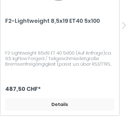
F2-Lightweight 8,5x19 ET40 5x100
F
F2-Lightweight 8.5x19 ET 40 5x100 (Auf Anfrage)ca.
F
9,5 kgFlow Forged / Teilgeschmiedetgroße
F
Bremsenfreigängigkeit (passt u.a. über RS3/TTRS
B
Bremsanlage ohne Spurplatten)Lochkreis
B
5x100Mittenzentrierung 57.1Traglast 645 kgCH-
5
Gutachten
G
487,50 CHF*
4
Details