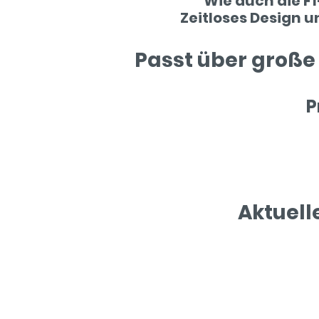
Wie auch die F1
Zeitloses Design u
Passt über große
P
Aktuel