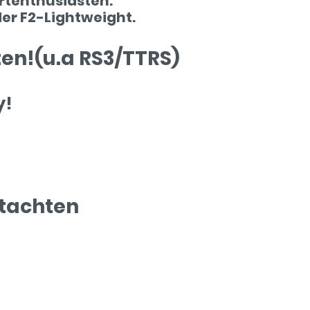
ortenthusiasten.
der F2-Lightweight.
en!(u.a RS3/TTRS)
y!
tachten