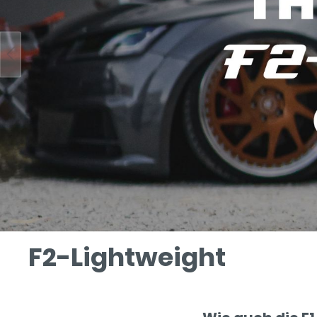
V4-Race
V5-Ra
5x112
5x114,
5x120
SF15
Zubeh
F2-Lightweight