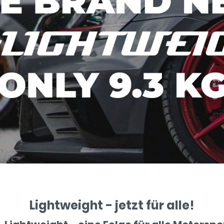
ce
F1-Lightweight
5x100
3
5x120
ör
Lightweight - jetzt für alle!